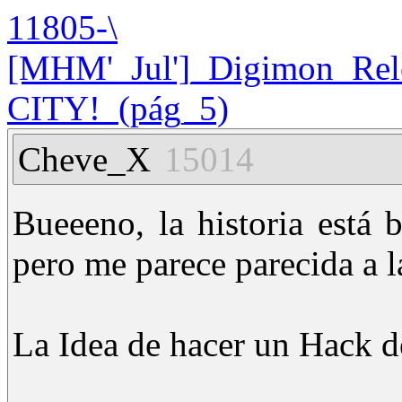
11805-\
[MHM'_Jul']_Digimon_Relo
CITY!_(pág_5)
Cheve_X
15014
Bueeeno, la historia está
pero me parece parecida a l
La Idea de hacer un Hack 