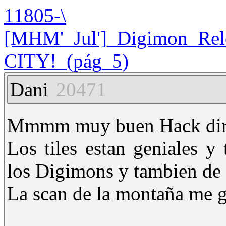
11805-\
[MHM'_Jul']_Digimon_Relo
CITY!_(pág_5)
Dani
20471
Mmmm muy buen Hack diria 
Los tiles estan geniales 
los Digimons y tambien de 
La scan de la montaña me g