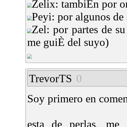
Zelix: tambiÈn por or
Peyi: por algunos de s
Zel: por partes de su
me guiÈ del suyo)
TrevorTS
0
Soy primero en come
esta de perlas, me 