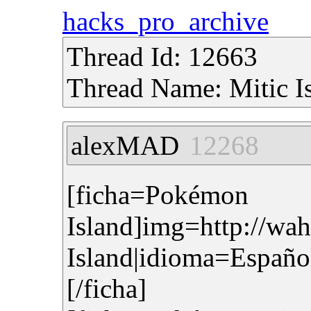
hacks_pro_archive
Thread Id: 12663
Thread Name: Mitic I
alexMAD
12268
[ficha=P
Island]img=http://wa
Island|idioma=Españo
[/ficha]