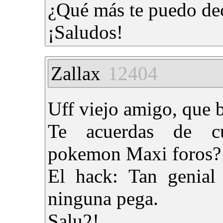
¿Qué más te puedo dec
¡Saludos!
Zallax
12404
Uff viejo amigo, que b
Te acuerdas de c
pokemon Maxi foros?
El hack: Tan genial
ninguna pega.
Salu2!