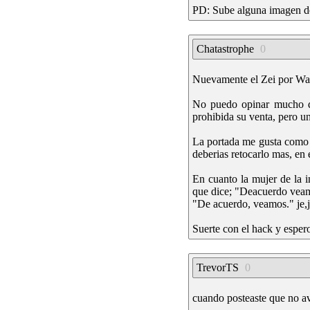
PD: Sube alguna imagen d
Chatastrophe
0
Nuevamente el Zei por WaH,
No puedo opinar mucho del
prohibida su venta, pero un
La portada me gusta como qu
deberias retocarlo mas, en e
En cuanto la mujer de la in
que dice; "Deacuerdo veam
"De acuerdo, veamos." je,j
Suerte con el hack y espero 
TrevorTS
0
cuando posteaste que no av