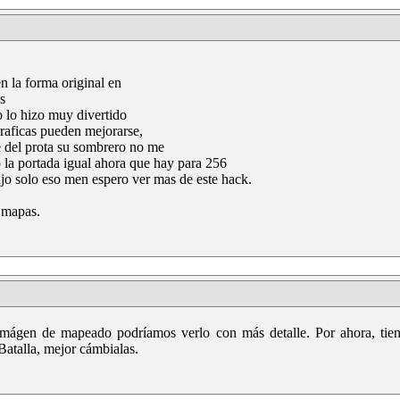
n la forma original en
s
o lo hizo muy divertido
graficas pueden mejorarse,
e del prota su sombrero no me
 la portada igual ahora que hay para 256
ajo solo eso men espero ver mas de este hack.
 mapas.
 imágen de mapeado podríamos verlo con más detalle. Por ahora, tie
atalla, mejor cámbialas.