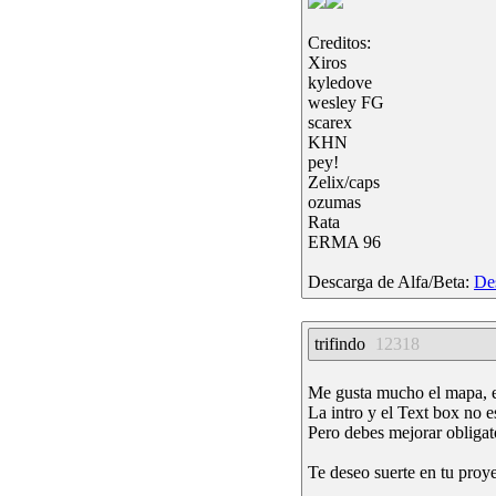
Creditos:
Xiros
kyledove
wesley FG
scarex
KHN
pey!
Zelix/caps
ozumas
Rata
ERMA 96
Descarga de Alfa/Beta:
De
trifindo
12318
Me gusta mucho el mapa, es
La intro y el Text box no e
Pero debes mejorar obligato
Te deseo suerte en tu proy