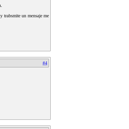
h.
n y trabsmite un mensaje me
#4