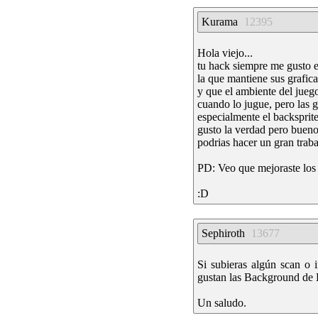
Kurama
12395
Hola viejo...
tu hack siempre me gusto e
la que mantiene sus grafica
y que el ambiente del jueg
cuando lo jugue, pero las 
especialmente el backsprit
gusto la verdad pero bueno
podrias hacer un gran trab
PD: Veo que mejoraste los
:D
Sephiroth
13677
Si subieras algún scan o
gustan las Background de B
Un saludo.