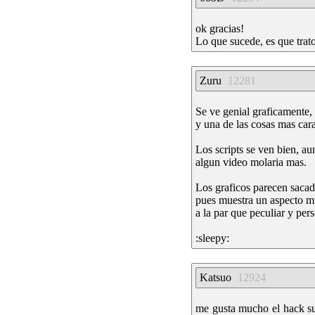
ok gracias!
Lo que sucede, es que trat
Zuru
12281
Se ve genial graficamente,
y una de las cosas mas cara
Los scripts se ven bien, a
algun video molaria mas.
Los graficos parecen saca
pues muestra un aspecto m
a la par que peculiar y pe
:sleepy:
Katsuo
12924
me gusta mucho el hack su