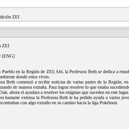
dición ZEI
n ZEI
y [ENG]
 Pueblo en la Región de ZEI; Ahí, la Profesora Beth se dedica a estudia
ambiente donde estos viven.
sora Beth comenzó a recibir noticias de varias partes de la Región, e
ando de manera extraña. Para lograr resolver lo que estaba sucediendo
ak, ahora el ayudara a resolver los enigmas que suceden en este lugar.
es bastante extensa la Profesora Beth le ha pedido ayuda a varios jo
 encontraban con algo extraño en su camino hacia la liga Pokémon.