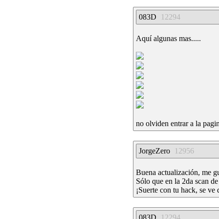
083D
12294
Aquí algunas mas.....
no olviden entrar a la pagi
JorgeZero
12956
Buena actualización, me gust
Sólo que en la 2da scan de 
¡Suerte con tu hack, se ve 
083D
12294