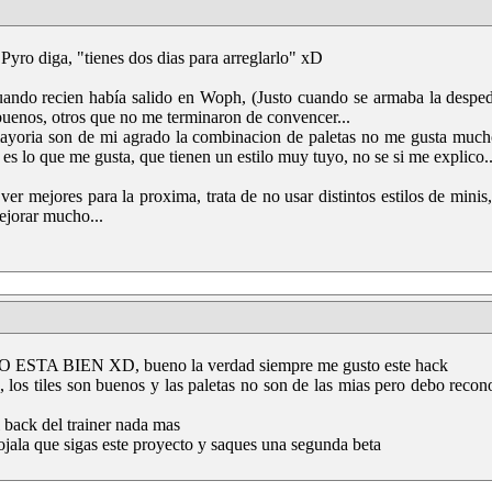
 Pyro diga, "tienes dos dias para arreglarlo" xD
cuando recien había salido en Woph, (Justo cuando se armaba la desp
buenos, otros que no me terminaron de convencer...
 mayoria son de mi agrado la combinacion de paletas no me gusta much
 es lo que me gusta, que tienen un estilo muy tuyo, no se si me explico..
ver mejores para la proxima, trata de no usar distintos estilos de minis
ejorar mucho...
ESO ESTA BIEN XD, bueno la verdad siempre me gusto este hack
s, los tiles son buenos y las paletas no son de las mias pero debo reco
l back del trainer nada mas
jala que sigas este proyecto y saques una segunda beta