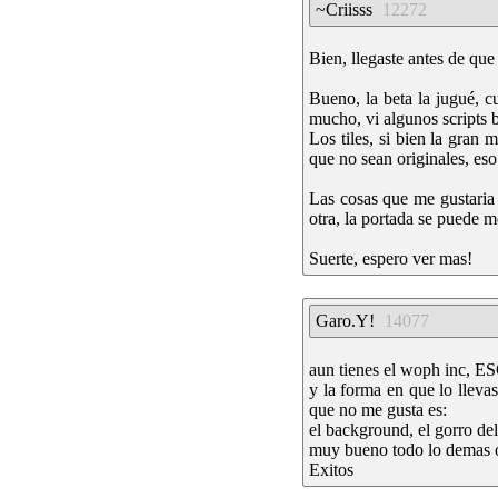
~Criisss
12272
Bien, llegaste antes de que
Bueno, la beta la jugué, 
mucho, vi algunos scripts 
Los tiles, si bien la gran
que no sean originales, eso
Las cosas que me gustaria 
otra, la portada se puede m
Suerte, espero ver mas!
Garo.Y!
14077
aun tienes el woph inc, 
y la forma en que lo lleva
que no me gusta es:
el background, el gorro de
muy bueno todo lo demas o
Exitos