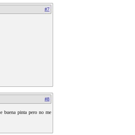
#7
#8
ne buena pinta pero no me