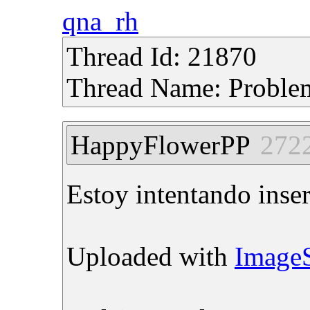
qna_rh
Thread Id: 21870
Thread Name: Proble
HappyFlowerPP
272
Estoy intentando inse
Uploaded with
Image