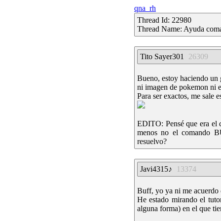
qna_rh
Thread Id: 22980
Thread Name: Ayuda coman
Tito Sayer301
26309
Bueno, estoy haciendo un g
ni imagen de pokemon ni e
Para ser exactos, me sale e
EDITO: Pensé que era el 
menos no el comando B
resuelvo?
Javi4315♪
13374
Buff, yo ya ni me acuerdo
He estado mirando el tut
alguna forma) en el que tie