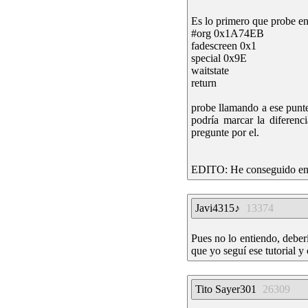
Es lo primero que probe en
#org 0x1A74EB
fadescreen 0x1
special 0x9E
waitstate
return
probe llamando a ese punte
podría marcar la diferenc
pregunte por el.
EDITO: He conseguido enten
Javi4315♪
13374
Pues no lo entiendo, deber
que yo seguí ese tutorial y
Tito Sayer301
26309