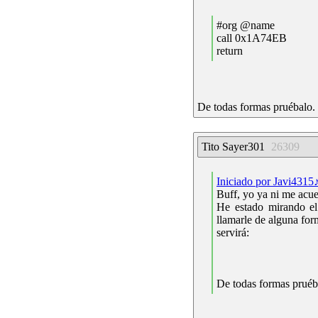
#org @name
call 0x1A74EB
return
De todas formas pruébalo. 
Tito Sayer301
26309
Iniciado por Javi4315
Buff, yo ya ni me acu
He estado mirando el
llamarle de alguna form
servirá:
De todas formas pruéba