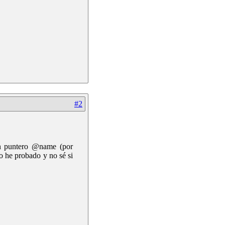
#2
un puntero @name (por
lo he probado y no sé si