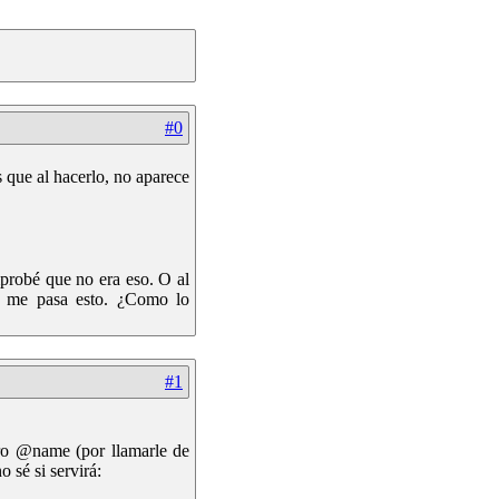
#0
 que al hacerlo, no aparece
robé que no era eso. O al
me pasa esto. ¿Como lo
#1
ro @name (por llamarle de
 sé si servirá: