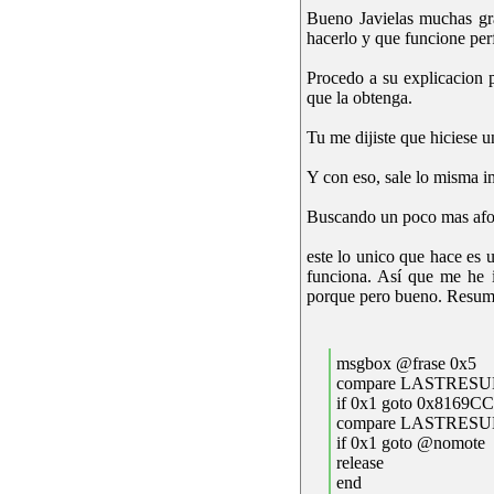
Bueno Javielas muchas gra
hacerlo y que funcione per
Procedo a su explicacion p
que la obtenga.
Tu me dijiste que hiciese 
Y con eso, sale lo misma im
Buscando un poco mas afo
este lo unico que hace es 
funciona. Así que me he i
porque pero bueno. Resumie
msgbox @frase 0x5
compare LASTRESU
if 0x1 goto 0x8169C
compare LASTRESU
if 0x1 goto @nomote
release
end