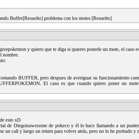
do Buffer[Resuelto] problema con los motes [Resuelto]
ivepokemon y quiero que te diga si quieres ponerle un mote, el caso es
l nombre.
sto:
comando BUFFER, pero despues de averiguar su funcionamiento comp
UFFERPOKEMON. El caso es que cuando quiero poner un mote 
 de esto xD
orial de Diegoisawesome de pokeco y él lo hace llamando a un punte
ne un call y luego un return para volver atrás, pero no lo he probado y no