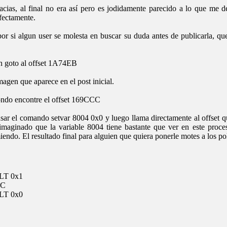
cias, al final no era así pero es jodidamente parecido a lo que me d
fectamente.
or si algun user se molesta en buscar su duda antes de publicarla, q
un goto al offset 1A74EB
agen que aparece en el post inicial.
ndo encontre el offset 169CCC
usar el comando setvar 8004 0x0 y luego llama directamente al offset que
maginado que la variable 8004 tiene bastante que ver en este proc
ndo. El resultado final para alguien que quiera ponerle motes a los p
LT 0x1
CC
LT 0x0