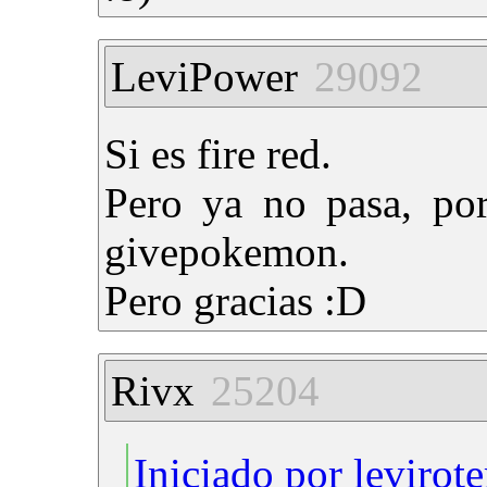
LeviPower
29092
Si es fire red.
Pero ya no pasa, por
givepokemon.
Pero gracias :D
Rivx
25204
Iniciado por levirot