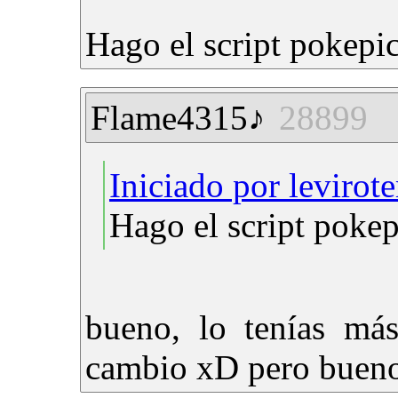
Hago el script pokepi
Flame4315♪
28899
Iniciado por levirot
Hago el script poke
bueno, lo tenías más
cambio xD pero buen