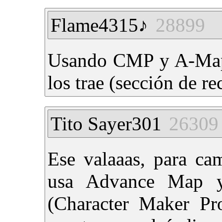
Flame4315♪
28899
Usando CMP y A-Map.
los trae (sección de re
Tito Sayer301
26309
Ese valaaas, para cam
usa Advance Map 
(Character Maker Pro