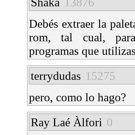
Shaka
13876
Debés extraer la palet
rom, tal cual, par
programas que utilizas
terrydudas
15275
pero, como lo hago?
Ray Laé Àlfori
0