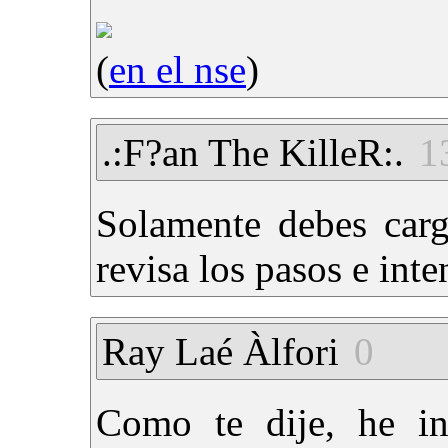
(
en el nse
)
.:F?an The KilleR:.
1
Solamente debes carg
revisa los pasos e inte
Ray Laé Àlfori
0
Como te dije, he in