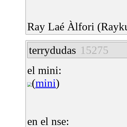
Ray Laé Àlfori (Rayk
terrydudas
15275
el mini:
(
mini
)
en el nse: