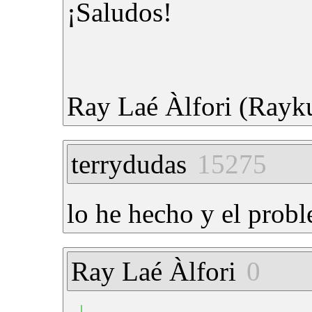
¡Saludos!
Ray Laé Àlfori (Rayk
terrydudas
15275
lo he hecho y el prob
Ray Laé Àlfori
0