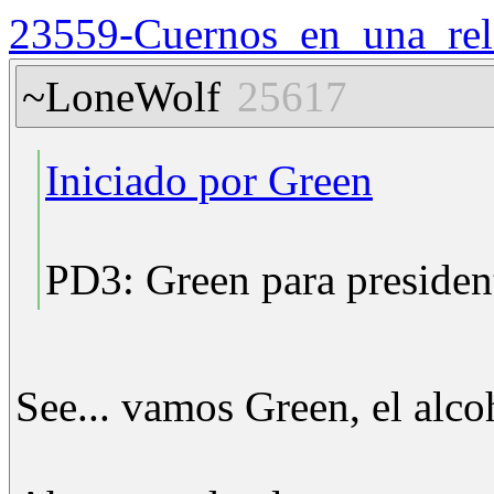
23559-Cuernos_en_una_rel
~LoneWolf
25617
Iniciado por Green
PD3: Green para presiden
See... vamos Green, el alcoh