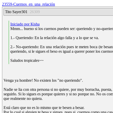
23559-Cuernos_en_una_relación
Tito Sayer301
26309
Iniciado por Қisha
Mmm... bueno si los cuernos pueden ser: queriendo y no-querie
1.- Queriendo: En la relación algo falla y a lo que se va.
2.- No-queriendo: En una relación pues te meten boca (te besan
queriendo, si le sigues el beso es igual a querer poner los cuer
Saludos tropicales~~
Venga ya hombre! No existen los "no queriendo".
Nadie se lia con otra persona si no quiere, por muy borracha, puesta, 
seguirlo. Si lo sigues es porque quieres y si no porque no. No os co
que realmente no quiera.
Está claro que no es lo mismo que te besen a besar.
Por lo cual si alguien te besa y sigues, pues si, cuernos como una cas