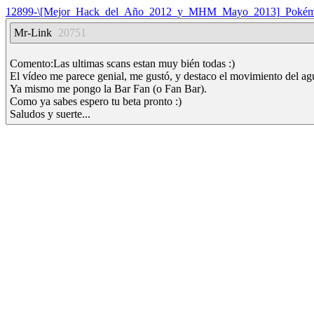
12899-\[Mejor_Hack_del_Año_2012_y_MHM_Mayo_2013]_Pokémo
Mr-Link
20751
Comento:Las ultimas scans estan muy bién todas :)
El vídeo me parece genial, me gustó, y destaco el movimiento del ag
Ya mismo me pongo la Bar Fan (o Fan Bar).
Como ya sabes espero tu beta pronto :)
Saludos y suerte...