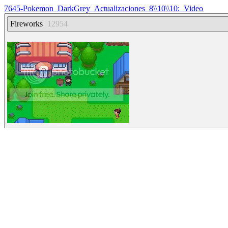
7645-Pokemon_DarkGrey_Actualizaciones_8\\10\\10:_Video
Fireworks
12954