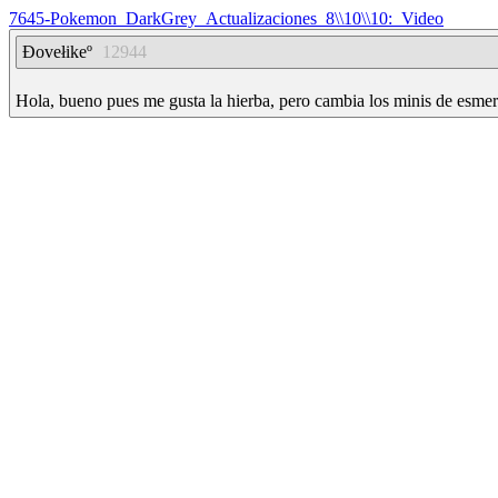
7645-Pokemon_DarkGrey_Actualizaciones_8\\10\\10:_Video
Ðovełikeº
12944
Hola, bueno pues me gusta la hierba, pero cambia los minis de esmera