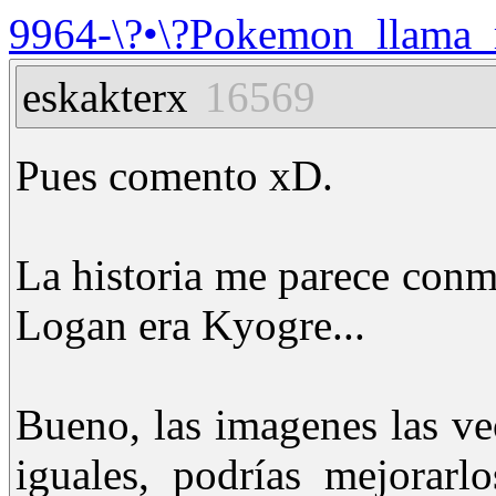
9964-\?•\?Pokemon_llama_r
eskakterx
16569
Pues comento xD.
La historia me parece conm
Logan era Kyogre...
Bueno, las imagenes las ve
iguales, podrías mejorar