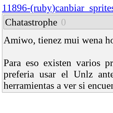
11896-(ruby)canbiar_sprite
Chatastrophe
0
Amiwo, tienez mui wena hort
Para eso existen varios p
preferia usar el Unlz ant
herramientas a ver si encue