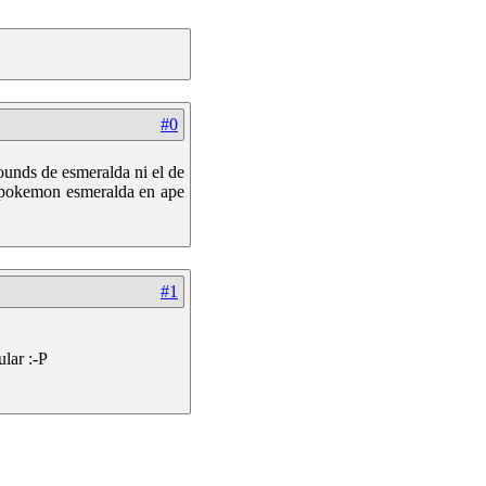
#0
ounds de esmeralda ni el de
e pokemon esmeralda en ape
#1
ular :-P