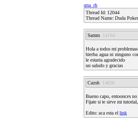
qna_rh
Thread Id: 12044
Thread Name: Duda Pokem
Samm
14164
Hola a todos mi problemas 
hierba agua ni ninguno co
le estaria agradecido
un saludo y gracias
Cazsh
14850
Bueno capo, entoonces no e
Fijate si te sirve mi tutori
Edito: aca esta el
link