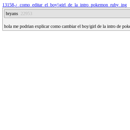
13158-¿_como_editar_el_boy\\girl_de_la_intro_pokemon_ruby_ing
bryans
22953
hola me podrian explicar como cambiar el boy/girl de la intro de po