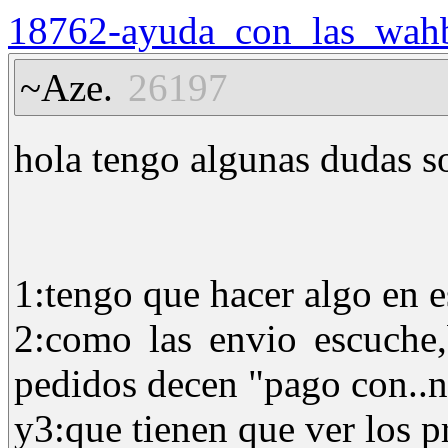
18762-ayuda_con_las_wahb
~Aze.
26197
hola tengo algunas dudas s
1:tengo que hacer algo en e
2:como las envio escuche,
pedidos decen "pago con..
y3:que tienen que ver los p