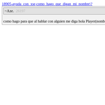
18905-ayuda_con_xse,como_hago_que_digan_mi_nombre\?
~Aze.
26197
como hago para que al hablar con alguien me diga hola Player(nombr