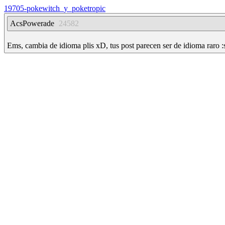
19705-pokewitch_y_poketropic
AcsPowerade
24582
Ems, cambia de idioma plis xD, tus post parecen ser de idioma raro :