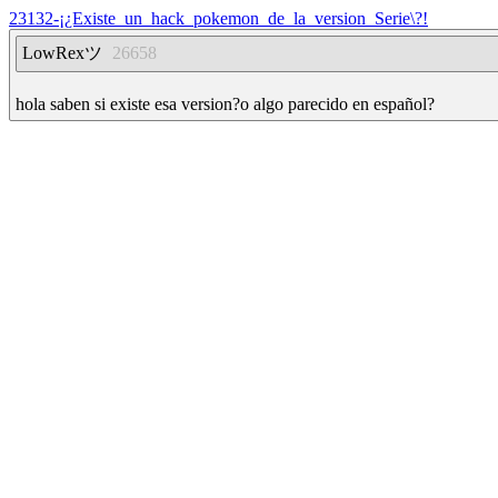
23132-¡¿Existe_un_hack_pokemon_de_la_version_Serie\?!
LowRexツ
26658
hola saben si existe esa version?o algo parecido en español?