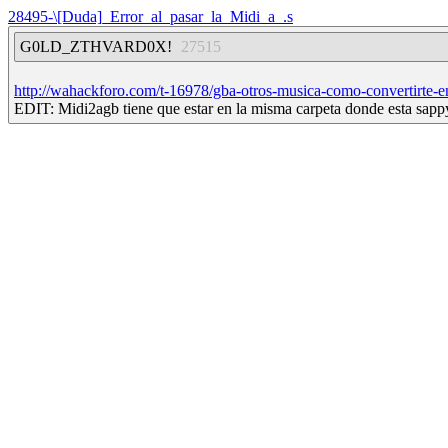
28495-\[Duda]_Error_al_pasar_la_Midi_a_.s
G0LD_ZTHVARD0X!
27515
http://wahackforo.com/t-16978/gba-otros-musica-como-convertirte-e
EDIT: Midi2agb tiene que estar en la misma carpeta donde esta sapp