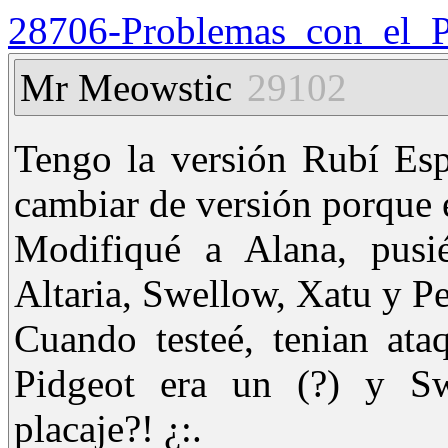
28706-Problemas_con_el_
Mr Meowstic
29102
Tengo la versión Rubí Es
cambiar de versión porque e
Modifiqué a Alana, pusi
Altaria, Swellow, Xatu y Pe
Cuando testeé, tenian ata
Pidgeot era un (?) y Sw
placaje?! ¿:.