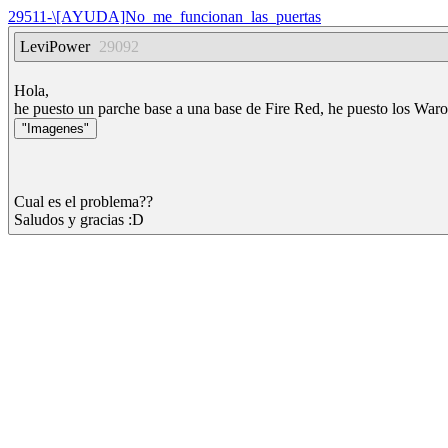
29511-\[AYUDA]No_me_funcionan_las_puertas
LeviPower
29092
Hola,
he puesto un parche base a una base de Fire Red, he puesto los Waro
Cual es el problema??
Saludos y gracias :D