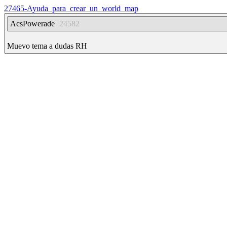
27465-Ayuda_para_crear_un_world_map
AcsPowerade
24582
Muevo tema a dudas RH