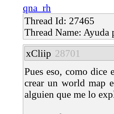
qna_rh
Thread Id: 27465
Thread Name: Ayuda p
xCliip
28701
Pues eso, como dice e
crear un world map e 
alguien que me lo expl